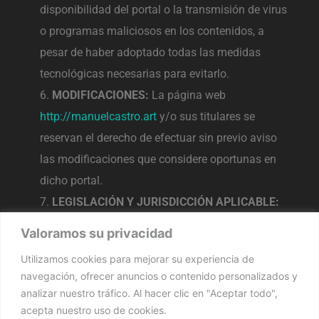
disponibilidad del portal o la transmisión de virus
o programas maliciosos en los contenidos, a
pesar de haber adoptado todas las medidas
tecnológicas necesarias para evitarlo.
MODIFICACIONES:
La página web
http://manuelcastro.art
y/o sus titulares se
reservan el derecho de efectuar sin previo aviso
las modificaciones que considere oportunas en
dicho portal.
LEGISLACIÓN Y JURISDICCIÓN APLICABLE:
La relación entre
http://manuelcastro.art
y el
Valoramos su privacidad
usuario se regirá por la normativa española
Utilizamos cookies para mejorar su experiencia de
vigente y cualquier controversia se someterá a los
navegación, ofrecer anuncios o contenido personalizados y
Juzgados y tribunales correspondientes.
analizar nuestro tráfico. Al hacer clic en "Aceptar todo",
acepta nuestro uso de cookies.